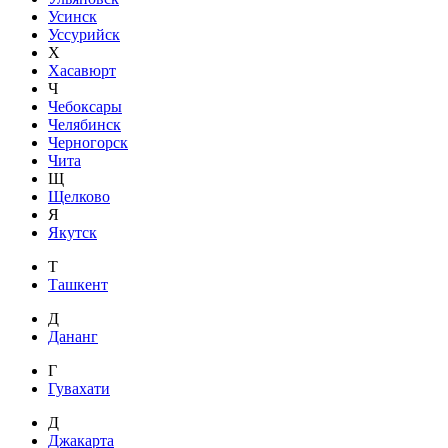
Усинск
Уссурийск
Х
Хасавюрт
Ч
Чебоксары
Челябинск
Черногорск
Чита
Щ
Щелково
Я
Якутск
Т
Ташкент
Д
Дананг
Г
Гувахати
Д
Джакарта