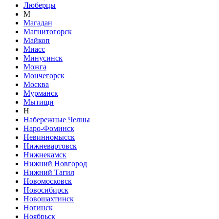
Люберцы
М
Магадан
Магнитогорск
Майкоп
Миасс
Минусинск
Можга
Мончегорск
Москва
Мурманск
Мытищи
Н
Набережные Челны
Наро-Фоминск
Невинномысск
Нижневартовск
Нижнекамск
Нижний Новгород
Нижний Тагил
Новомосковск
Новосибирск
Новошахтинск
Ногинск
Ноябрьск