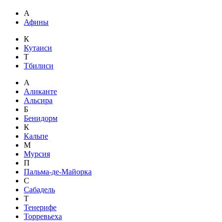
А
Афины
К
Кутаиси
Т
Тбилиси
А
Аликанте
Альсира
Б
Бенидорм
К
Кальпе
М
Мурсия
П
Пальма-де-Майорка
С
Сабадель
Т
Тенерифе
Торревьеха