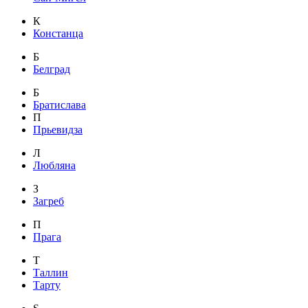
К
Констанца
Б
Белград
Б
Братислава
П
Прьевидза
Л
Любляна
З
Загреб
П
Прага
Т
Таллин
Тарту