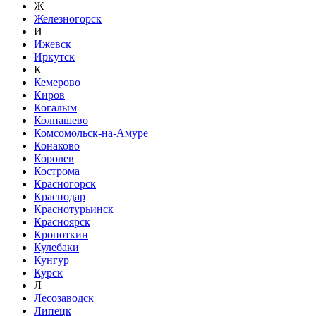
Ж
Железногорск
И
Ижевск
Иркутск
К
Кемерово
Киров
Когалым
Колпашево
Комсомольск-на-Амуре
Конаково
Королев
Кострома
Красногорск
Краснодар
Краснотурьинск
Красноярск
Кропоткин
Кулебаки
Кунгур
Курск
Л
Лесозаводск
Липецк