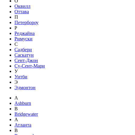
О
Оквилл
Оттава
П
Петербороу
Р
Реджайна
Римуски
С
Садбери
Саскатун
Сент-Джон
Су-Сент-Мари
У
Уитби
Э
Эдмонтон
A
Ashburn
B
Bridgewater
А
Атланта
В