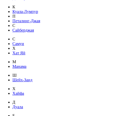
К
Куала-Лумпур
П
Петалинг-Джая
С
Сайберджая
С
Самуи
Х
Хат Яй
М
Манама
Ш
Шейх-Заид
Х
Хайфа
Д
Дуала
Б