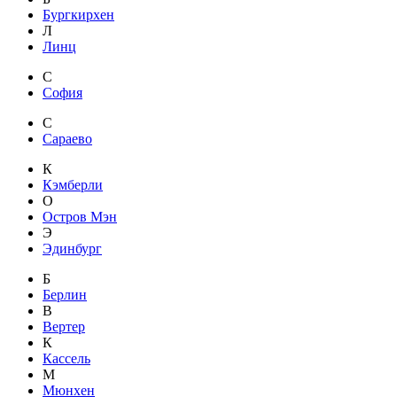
Бургкирхен
Л
Линц
С
София
С
Сараево
К
Кэмберли
О
Остров Мэн
Э
Эдинбург
Б
Берлин
В
Вертер
К
Кассель
М
Мюнхен