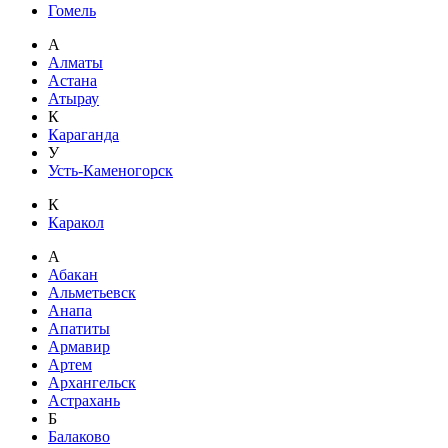
Гомель
А
Алматы
Астана
Атырау
К
Караганда
У
Усть-Каменогорск
К
Каракол
А
Абакан
Альметьевск
Анапа
Апатиты
Армавир
Артем
Архангельск
Астрахань
Б
Балаково