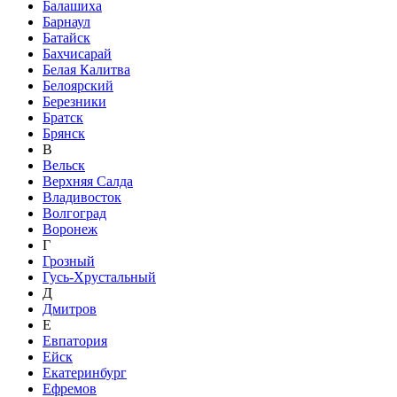
Балашиха
Барнаул
Батайск
Бахчисарай
Белая Калитва
Белоярский
Березники
Братск
Брянск
В
Вельск
Верхняя Салда
Владивосток
Волгоград
Воронеж
Г
Грозный
Гусь-Хрустальный
Д
Дмитров
Е
Евпатория
Ейск
Екатеринбург
Ефремов