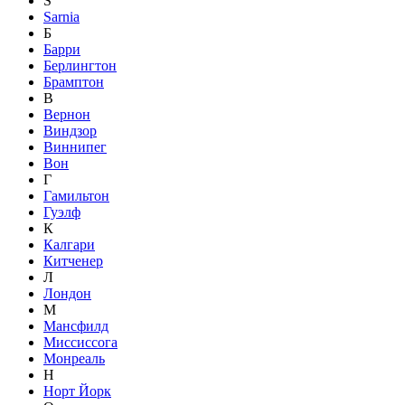
S
Sarnia
Б
Барри
Берлингтон
Брамптон
В
Вернон
Виндзор
Виннипег
Вон
Г
Гамильтон
Гуэлф
К
Калгари
Китченер
Л
Лондон
М
Мансфилд
Миссиссога
Монреаль
Н
Норт Йорк