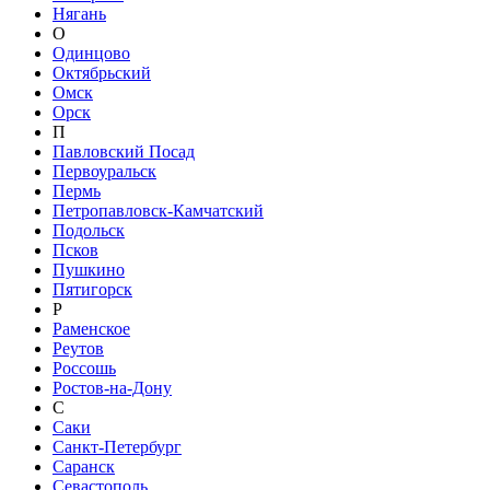
Нягань
О
Одинцово
Октябрьский
Омск
Орск
П
Павловский Посад
Первоуральск
Пермь
Петропавловск-Камчатский
Подольск
Псков
Пушкино
Пятигорск
Р
Раменское
Реутов
Россошь
Ростов-на-Дону
С
Саки
Санкт-Петербург
Саранск
Севастополь