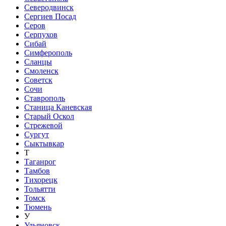
Северодвинск
Сергиев Посад
Серов
Серпухов
Сибай
Симферополь
Сланцы
Смоленск
Советск
Сочи
Ставрополь
Станица Каневская
Старый Оскол
Стрежевой
Сургут
Сыктывкар
Т
Таганрог
Тамбов
Тихорецк
Тольятти
Томск
Тюмень
У
Ульяновск