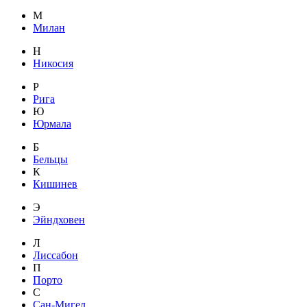
М
Милан
Н
Никосия
Р
Рига
Ю
Юрмала
Б
Бельцы
К
Кишинев
Э
Эйндховен
Л
Лиссабон
П
Порто
С
Сан-Мигел