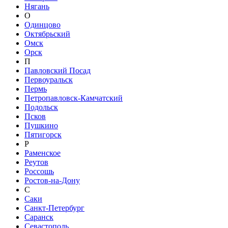
Нягань
О
Одинцово
Октябрьский
Омск
Орск
П
Павловский Посад
Первоуральск
Пермь
Петропавловск-Камчатский
Подольск
Псков
Пушкино
Пятигорск
Р
Раменское
Реутов
Россошь
Ростов-на-Дону
С
Саки
Санкт-Петербург
Саранск
Севастополь