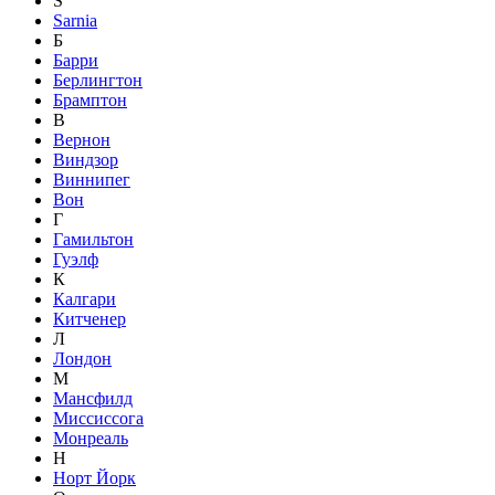
S
Sarnia
Б
Барри
Берлингтон
Брамптон
В
Вернон
Виндзор
Виннипег
Вон
Г
Гамильтон
Гуэлф
К
Калгари
Китченер
Л
Лондон
М
Мансфилд
Миссиссога
Монреаль
Н
Норт Йорк