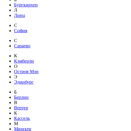
Бургкирхен
Л
Линц
С
София
С
Сараево
К
Кэмберли
О
Остров Мэн
Э
Эдинбург
Б
Берлин
В
Вертер
К
Кассель
М
Мюнхен