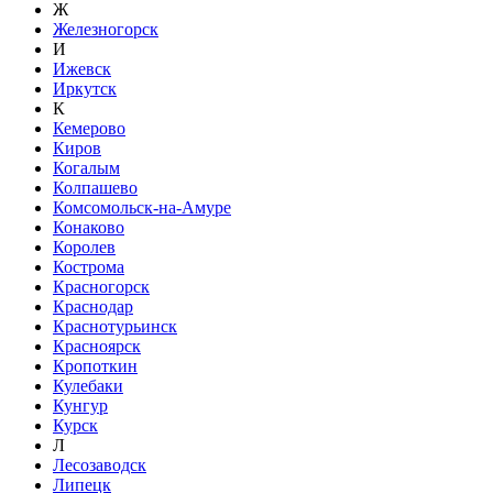
Ж
Железногорск
И
Ижевск
Иркутск
К
Кемерово
Киров
Когалым
Колпашево
Комсомольск-на-Амуре
Конаково
Королев
Кострома
Красногорск
Краснодар
Краснотурьинск
Красноярск
Кропоткин
Кулебаки
Кунгур
Курск
Л
Лесозаводск
Липецк