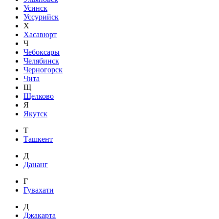
Усинск
Уссурийск
Х
Хасавюрт
Ч
Чебоксары
Челябинск
Черногорск
Чита
Щ
Щелково
Я
Якутск
Т
Ташкент
Д
Дананг
Г
Гувахати
Д
Джакарта