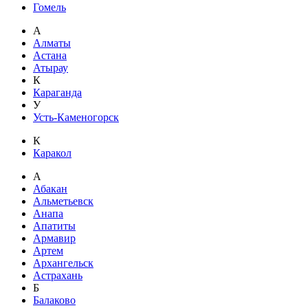
Гомель
А
Алматы
Астана
Атырау
К
Караганда
У
Усть-Каменогорск
К
Каракол
А
Абакан
Альметьевск
Анапа
Апатиты
Армавир
Артем
Архангельск
Астрахань
Б
Балаково