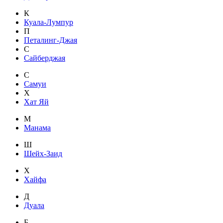
К
Куала-Лумпур
П
Петалинг-Джая
С
Сайберджая
С
Самуи
Х
Хат Яй
М
Манама
Ш
Шейх-Заид
Х
Хайфа
Д
Дуала
Б