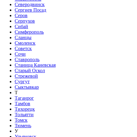
Северодвинск
Сергиев Посад
Серов
Серпухов
Сибай
Симферополь
Сланцы
Смоленск
Советск
Сочи
Ставрополь
Станица Каневская
Старый Оскол
Стрежевой
Сургут
Сыктывкар
Т
Таганрог
Тамбов
Тихорецк
Тольятти
Томск
Тюмень
У
Ульяновск