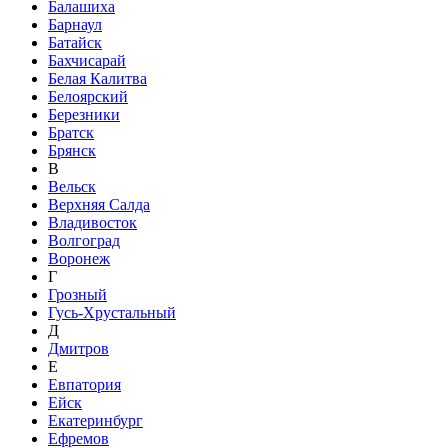
Балашиха
Барнаул
Батайск
Бахчисарай
Белая Калитва
Белоярский
Березники
Братск
Брянск
В
Вельск
Верхняя Салда
Владивосток
Волгоград
Воронеж
Г
Грозный
Гусь-Хрустальный
Д
Дмитров
Е
Евпатория
Ейск
Екатеринбург
Ефремов