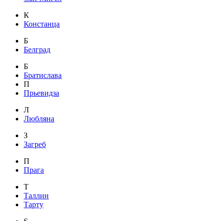
К
Констанца
Б
Белград
Б
Братислава
П
Прьевидза
Л
Любляна
З
Загреб
П
Прага
Т
Таллин
Тарту