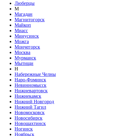
Люберцы
М
Магадан
Магнитогорск
Майкоп
Миасс
Минусинск
Можга
Мончегорск
Москва
Мурманск
Мытищи
Н
Набережные Челны
Наро-Фоминск
Невинномысск
Нижневартовск
Нижнекамск
Нижний Новгород
Нижний Тагил
Новомосковск
Новосибирск
Новошахтинск
Ногинск
Ноябрьск