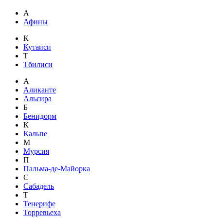
А
Афины
К
Кутаиси
Т
Тбилиси
А
Аликанте
Альсира
Б
Бенидорм
К
Кальпе
М
Мурсия
П
Пальма-де-Майорка
С
Сабадель
Т
Тенерифе
Торревьеха