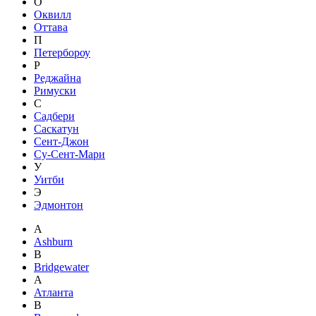
О
Оквилл
Оттава
П
Петербороу
Р
Реджайна
Римуски
С
Садбери
Саскатун
Сент-Джон
Су-Сент-Мари
У
Уитби
Э
Эдмонтон
A
Ashburn
B
Bridgewater
А
Атланта
В