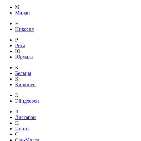
М
Милан
Н
Никосия
Р
Рига
Ю
Юрмала
Б
Бельцы
К
Кишинев
Э
Эйндховен
Л
Лиссабон
П
Порто
С
Сан-Мигел