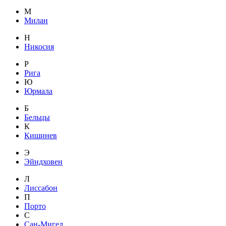
М
Милан
Н
Никосия
Р
Рига
Ю
Юрмала
Б
Бельцы
К
Кишинев
Э
Эйндховен
Л
Лиссабон
П
Порто
С
Сан-Мигел