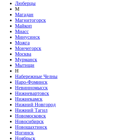
Люберцы
М
Магадан
Магнитогорск
Майкоп
Миасс
Минусинск
Можга
Мончегорск
Москва
Мурманск
Мытищи
Н
Набережные Челны
Наро-Фоминск
Невинномысск
Нижневартовск
Нижнекамск
Нижний Новгород
Нижний Тагил
Новомосковск
Новосибирск
Новошахтинск
Ногинск
Ноябрьск