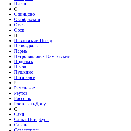
Нягань
О
Одинцово
Октябрьский
Омск
Орск
П
Павловский Посад
Первоуральск
Пермь
Петропавловск-Камчатский
Подольск
Псков
Пушкино
Пятигорск
Р
Раменское
Реутов
Россошь
Ростов-на-Дону
С
Саки
Санкт-Петербург
Саранск
Севастополь