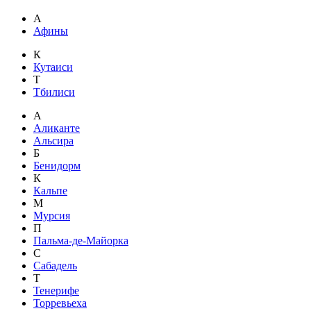
А
Афины
К
Кутаиси
Т
Тбилиси
А
Аликанте
Альсира
Б
Бенидорм
К
Кальпе
М
Мурсия
П
Пальма-де-Майорка
С
Сабадель
Т
Тенерифе
Торревьеха