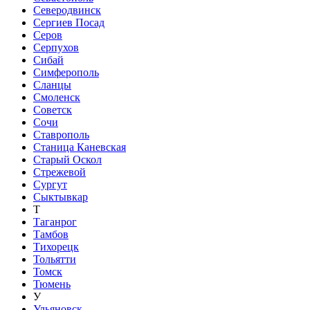
Северодвинск
Сергиев Посад
Серов
Серпухов
Сибай
Симферополь
Сланцы
Смоленск
Советск
Сочи
Ставрополь
Станица Каневская
Старый Оскол
Стрежевой
Сургут
Сыктывкар
Т
Таганрог
Тамбов
Тихорецк
Тольятти
Томск
Тюмень
У
Ульяновск