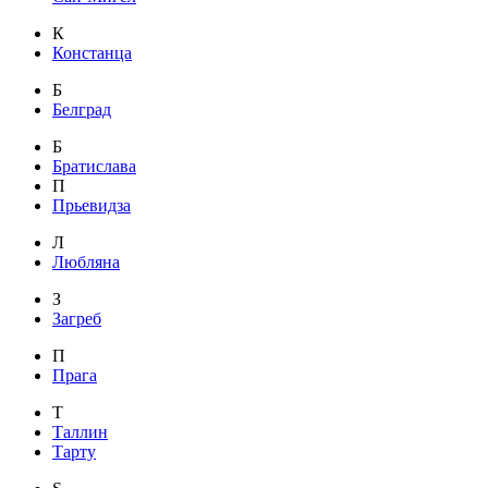
К
Констанца
Б
Белград
Б
Братислава
П
Прьевидза
Л
Любляна
З
Загреб
П
Прага
Т
Таллин
Тарту