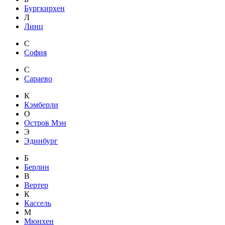
Бургкирхен
Л
Линц
С
София
С
Сараево
К
Кэмберли
О
Остров Мэн
Э
Эдинбург
Б
Берлин
В
Вертер
К
Кассель
М
Мюнхен