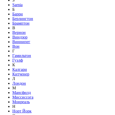
S
Sarnia
Б
Барри
Берлингтон
Брамптон
В
Вернон
Виндзор
Виннипег
Вон
Г
Гамильтон
Гуэлф
К
Калгари
Китченер
Л
Лондон
М
Мансфилд
Миссиссога
Монреаль
Н
Норт Йорк