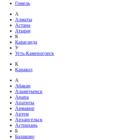
Гомель
А
Алматы
Астана
Атырау
К
Караганда
У
Усть-Каменогорск
К
Каракол
А
Абакан
Альметьевск
Анапа
Апатиты
Армавир
Артем
Архангельск
Астрахань
Б
Балаково