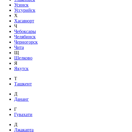
Усинск
Уссурийск
Х
Хасавюрт
Ч
Чебоксары
Челябинск
Черногорск
Чита
Щ
Щелково
Я
Якутск
Т
Ташкент
Д
Дананг
Г
Гувахати
Д
Джакарта