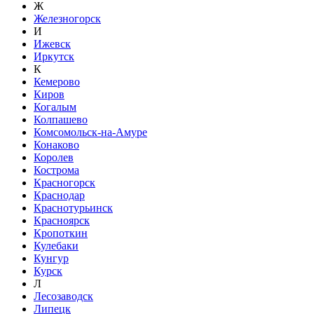
Ж
Железногорск
И
Ижевск
Иркутск
К
Кемерово
Киров
Когалым
Колпашево
Комсомольск-на-Амуре
Конаково
Королев
Кострома
Красногорск
Краснодар
Краснотурьинск
Красноярск
Кропоткин
Кулебаки
Кунгур
Курск
Л
Лесозаводск
Липецк