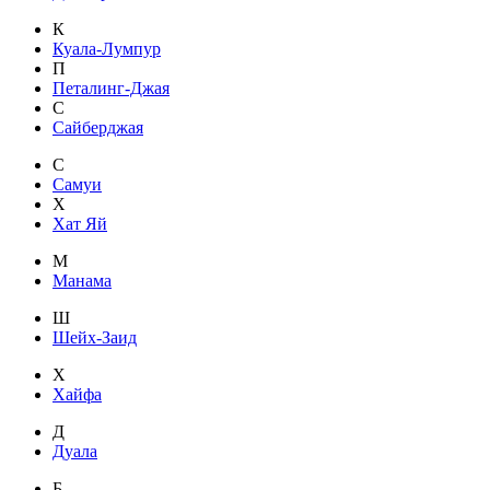
К
Куала-Лумпур
П
Петалинг-Джая
С
Сайберджая
С
Самуи
Х
Хат Яй
М
Манама
Ш
Шейх-Заид
Х
Хайфа
Д
Дуала
Б