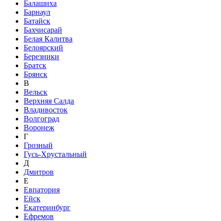
Балашиха
Барнаул
Батайск
Бахчисарай
Белая Калитва
Белоярский
Березники
Братск
Брянск
В
Вельск
Верхняя Салда
Владивосток
Волгоград
Воронеж
Г
Грозный
Гусь-Хрустальный
Д
Дмитров
Е
Евпатория
Ейск
Екатеринбург
Ефремов