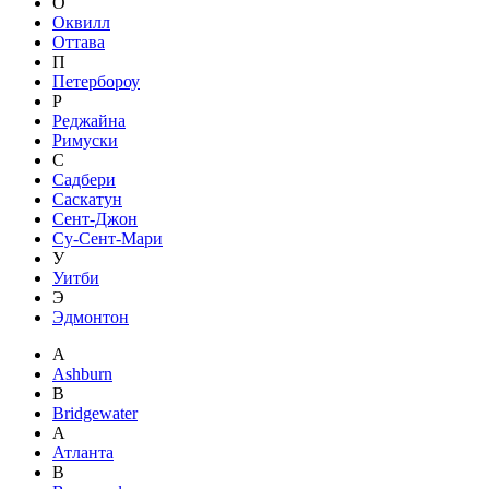
О
Оквилл
Оттава
П
Петербороу
Р
Реджайна
Римуски
С
Садбери
Саскатун
Сент-Джон
Су-Сент-Мари
У
Уитби
Э
Эдмонтон
A
Ashburn
B
Bridgewater
А
Атланта
В